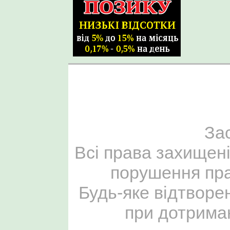
За
Всі права захищені
порушення пра
Будь-яке відтворе
при дотриман