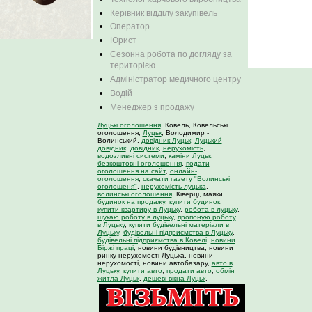
Керівник відділу закупівель
Оператор
Юрист
Сезонна робота по догляду за
територією
Адміністратор медичного центру
Водій
Менеджер з продажу
Луцькі оголошення
, Ковель, Ковельські
оголошення,
Луцьк
, Володимир -
Волинський,
довідник Луцьк
,
Луцький
довідник
,
довідник
,
нерухомість
,
водозливні системи
,
каміни Луцьк
,
безкоштовні оголошення
,
подати
оголошення на сайт
,
онлайн-
оголошення
,
скачати газету "Волинські
оголошеня"
,
нерухомість луцька
,
волинські оголошення
, Ківерці, маяки,
будинок на продажу
,
купити будинок
,
купити квартиру в Луцьку
,
робота в луцьку
,
шукаю роботу в луцьку
,
пропоную роботу
в Луцьку
,
купити будівельні матеріали в
Луцьку
,
будівельні підприємства в Луцьку
,
будівельні підприємства в Ковелі
,
новини
Біржі праці
, новини будівництва, новини
ринку нерухомості Луцька, новини
нерухомості, новини автобазару,
авто в
Луцьку
,
купити авто
,
продати авто
,
обмін
житла Луцьк
,
дешеві вікна Луцьк
,