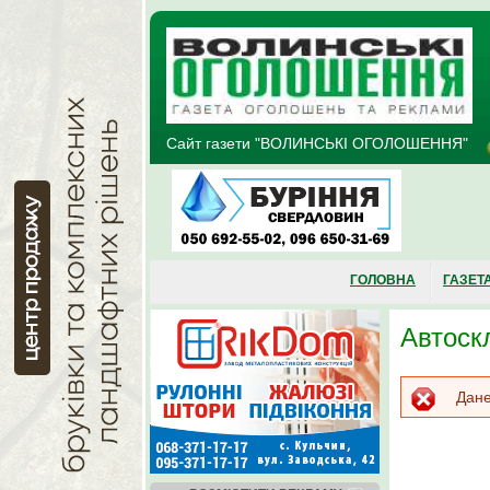
Перейти до основного матеріалу
Сайт газети "ВОЛИНСЬКІ ОГОЛОШЕННЯ"
ГОЛОВНА
ГАЗЕТ
Автоскл
По
Дане