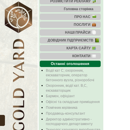
РОЗМІСТИТИ РЕКЛАМУ
Головна сторінка
ПРО НАС
ПОСЛУГИ
НАШІ ПРАЙСИ
ДОВІДНИК ПІДПРИЄМСТВ
КАРТА САЙТУ
КОНТАКТИ
Останні оголошення
Водії кат С; охоронник,
екскаваторник, оператор
бетонного вузла, різноробочі
Охоронник, водії кат. В,С,
екскаваторщик
Бармен, офіціант
Офісні та складське приміщення
Помічник керівника
Продавець-консультант
Директор адміністративно -
господарчого департаменту
Технолог харчового виробництва