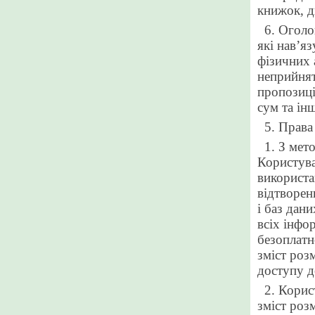
книжок, д
6. Оголо
які нав’я
фізичних 
неприйнят
пропозиці
сум та ін
5. Права
1. З мет
Користува
використа
відтворен
і баз дан
всіх інфо
безоплатно
зміст
розм
доступу д
2. Корис
зміст роз