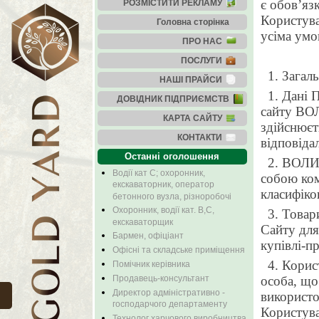
є обов’яз
РОЗМІСТИТИ РЕКЛАМУ
Користув
Головна сторінка
усіма умо
ПРО НАС
ПОСЛУГИ
1. Загал
НАШІ ПРАЙСИ
1. Дані 
ДОВІДНИК ПІДПРИЄМСТВ
сайту
ВО
КАРТА САЙТУ
здійснюєт
КОНТАКТИ
відповіда
Останні оголошення
2.
ВОЛИ
Водії кат С; охоронник,
собою ком
екскаваторник, оператор
класифіко
бетонного вузла, різноробочі
Охоронник, водії кат. В,С,
3. Товар
екскаваторщик
Сайту для
Бармен, офіціант
купівлі-п
Офісні та складське приміщення
4. Корис
Помічник керівника
особа, що
Продавець-консультант
Директор адміністративно -
використо
господарчого департаменту
Користува
Технолог харчового виробництва