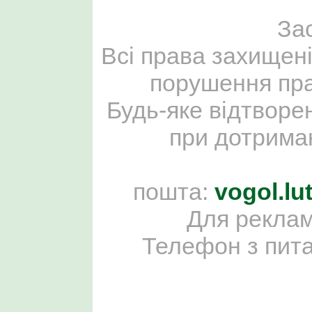
За
Всі права захищені
порушення пра
Будь-яке відтворе
при дотриман
пошта:
vogol.l
Для реклам
Телефон з пит