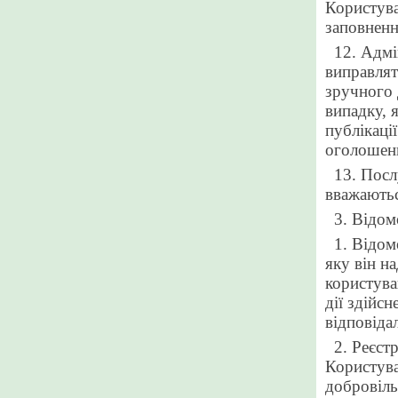
Користува
заповненн
12. Адмі
виправлят
зручного 
випадку, 
публікаці
оголошен
13. Посл
вважаютьс
3. Відом
1. Відом
яку
він
на
користува
дії здійс
відповіда
2. Реєст
Користува
добровіль