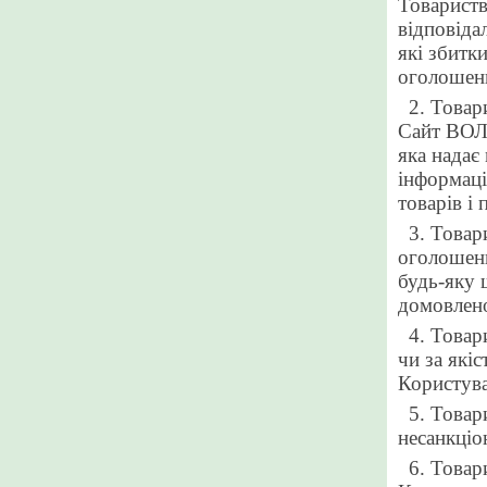
Товариств
відповіда
які збитк
оголошен
2. Товар
Сайт ВОЛ
яка надає
інформаці
товарів і 
3. Товар
оголошенн
будь-яку 
домовлено
4. Товар
чи за які
Користува
5. Товар
несанкціо
6. Товари