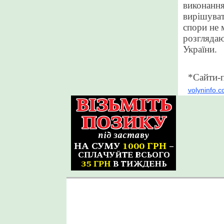
виконання
вирішуват
спори не 
розглядаю
України.
*Сайти-п
volyninfo.