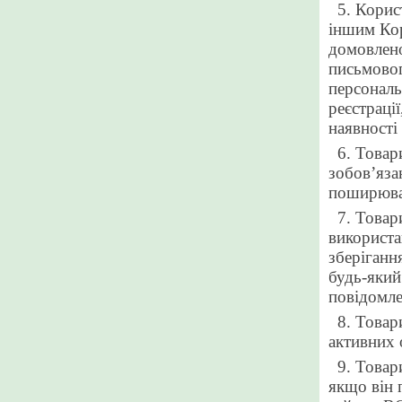
5. Корис
іншим Кор
домовлено
письмовог
персональ
реєстраці
наявності
6. Товар
зобов’
яза
поширюват
7. Товар
використа
зберіганн
будь-який
повідомле
8. Товар
активних 
9. Товар
якщо він 