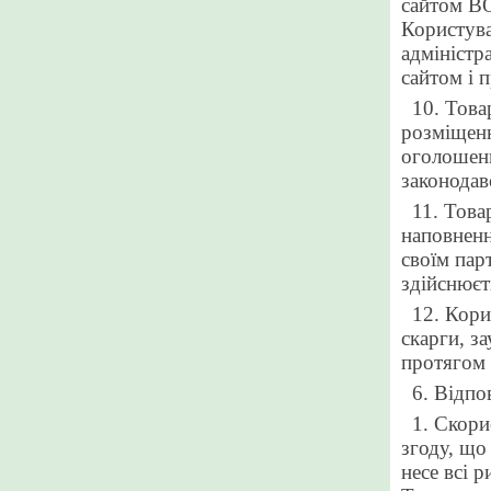
сайтом В
Користува
адміністр
сайтом і п
10. Това
розміщенн
оголошенн
законодав
11. Това
наповненн
своїм пар
здійснюєт
12. Кори
скарги, з
протягом 
6. Відпо
1. Скори
згоду, що
несе всі 