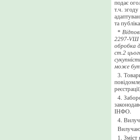
подає ого
т.ч.
з
году 
адаптуван
та публік
*
Відпов
2297-VШ «
обробка да
ст.2 цьог
сукупніст
може бут
3. Товар
повідомле
реєстраці
4. Забор
законодав
ІНФО.
4. Вилу
Вилучают
1. Зміст