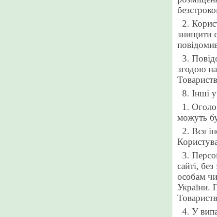
безстроко
2. Корис
знищити с
повідомив
3
. Повід
згодою на
Товариств
8. Інші 
1. Огол
можуть бу
2. Вся і
Користува
3. Персо
сайті, бе
особам чи
України. 
Товариств
4. У вип