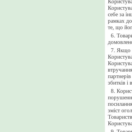
Користува
Користува
себе за і
рамках до
те, що йо
6. Товар
домовлено
7. Якщо 
Користува
Користува
втручання
партнерів 
збитків і 
8. Корис
порушення
посилання
зміст ого
Товариств
Користува
9. Товар