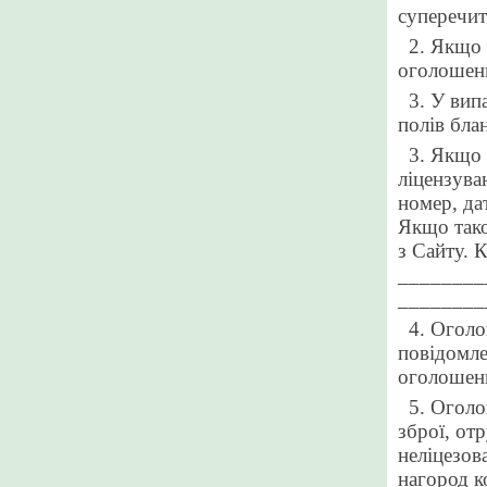
суперечит
2. Якщо 
оголошен
3. У вип
полів бла
3. Якщо 
ліцензува
номер, дат
Якщо тако
з
С
айту. 
________
________
4. Оголо
повідомле
оголошенн
5. Оголо
зброї, отр
неліцезов
нагород к