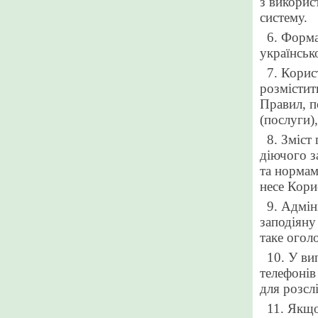
з викорис
систему.
6. Форм
українсь
7. Корис
розмістит
Правил, п
(послуги)
8. Зміст
діючого з
та нормам
несе Кори
9. Адмін
заподіяну
таке огол
10. У ви
телефонів 
для розсл
11. Якщо