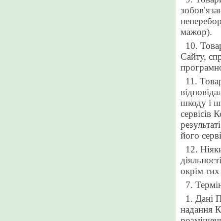
зобов
’
яза
неперебор
мажор).
10. Това
Сайту, сп
програмно
11. Това
відповіда
шкоду і ш
сервісів 
результат
його серві
12. Ніяк
діяльност
окрім тих
7. Термі
1. Дані 
надання К
розміщен