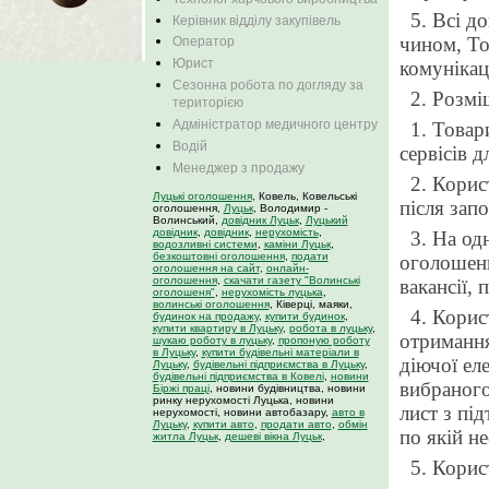
5. Всі д
Керівник відділу закупівель
чином, То
Оператор
Юрист
комунікац
Сезонна робота по догляду за
2. Розм
територією
Адміністратор медичного центру
1. Товар
Водій
сервісів 
Менеджер з продажу
2. Корис
Луцькі оголошення
, Ковель, Ковельські
після зап
оголошення,
Луцьк
, Володимир -
Волинський,
довідник Луцьк
,
Луцький
довідник
,
довідник
,
нерухомість
,
3. На од
водозливні системи
,
каміни Луцьк
,
безкоштовні оголошення
,
подати
оголошенн
оголошення на сайт
,
онлайн-
оголошення
,
скачати газету "Волинські
вакансії, 
оголошеня"
,
нерухомість луцька
,
волинські оголошення
, Ківерці, маяки,
4. Корис
будинок на продажу
,
купити будинок
,
купити квартиру в Луцьку
,
робота в луцьку
,
отримання
шукаю роботу в луцьку
,
пропоную роботу
в Луцьку
,
купити будівельні матеріали в
діючої ел
Луцьку
,
будівельні підприємства в Луцьку
,
будівельні підприємства в Ковелі
,
новини
вибраного
Біржі праці
, новини будівництва, новини
ринку нерухомості Луцька, новини
лист з пі
нерухомості, новини автобазару,
авто в
Луцьку
,
купити авто
,
продати авто
,
обмін
по якій н
житла Луцьк
,
дешеві вікна Луцьк
,
5. Корист