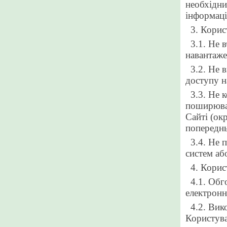
необхідни
інформаці
3. Корис
3.1. Не 
навантаже
3.2. Не 
доступу н
3.3. Не 
поширюват
Сайті (ок
попереднь
3.4. Не 
систем аб
4. Корис
4.1. Обг
електронн
4.2. Вик
Користува