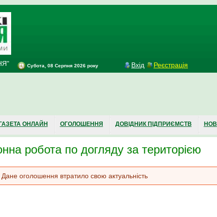
НЯ"
Вхід
Реєстрація
Субота, 08 Серпня 2026 року
ГАЗЕТА ОНЛАЙН
ОГОЛОШЕННЯ
ДОВІДНИК ПІДПРИЄМСТВ
НОВ
нна робота по догляду за територією
Повідомлення про помилку
Дане оголошення втратило свою актуальність