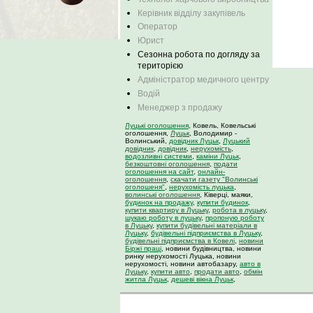
Керівник відділу закупівель
Оператор
Юрист
Сезонна робота по догляду за
територією
Адміністратор медичного центру
Водій
Менеджер з продажу
Луцькі оголошення
, Ковель, Ковельські
оголошення,
Луцьк
, Володимир -
Волинський,
довідник Луцьк
,
Луцький
довідник
,
довідник
,
нерухомість
,
водозливні системи
,
каміни Луцьк
,
безкоштовні оголошення
,
подати
оголошення на сайт
,
онлайн-
оголошення
,
скачати газету "Волинські
оголошеня"
,
нерухомість луцька
,
волинські оголошення
, Ківерці, маяки,
будинок на продажу
,
купити будинок
,
купити квартиру в Луцьку
,
робота в луцьку
,
шукаю роботу в луцьку
,
пропоную роботу
в Луцьку
,
купити будівельні матеріали в
Луцьку
,
будівельні підприємства в Луцьку
,
будівельні підприємства в Ковелі
,
новини
Біржі праці
, новини будівництва, новини
ринку нерухомості Луцька, новини
нерухомості, новини автобазару,
авто в
Луцьку
,
купити авто
,
продати авто
,
обмін
житла Луцьк
,
дешеві вікна Луцьк
,