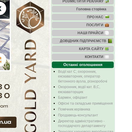
РОЗМІСТИТИ РЕКЛАМУ
Головна сторінка
ПРО НАС
ПОСЛУГИ
НАШІ ПРАЙСИ
ДОВІДНИК ПІДПРИЄМСТВ
КАРТА САЙТУ
КОНТАКТИ
Останні оголошення
Водії кат С; охоронник,
екскаваторник, оператор
бетонного вузла, різноробочі
Охоронник, водії кат. В,С,
екскаваторщик
Бармен, офіціант
Офісні та складське приміщення
Помічник керівника
Продавець-консультант
Директор адміністративно -
господарчого департаменту
Технолог харчового виробництва