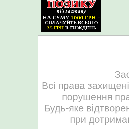
За
Всі права захищені
порушення пра
Будь-яке відтворе
при дотриман