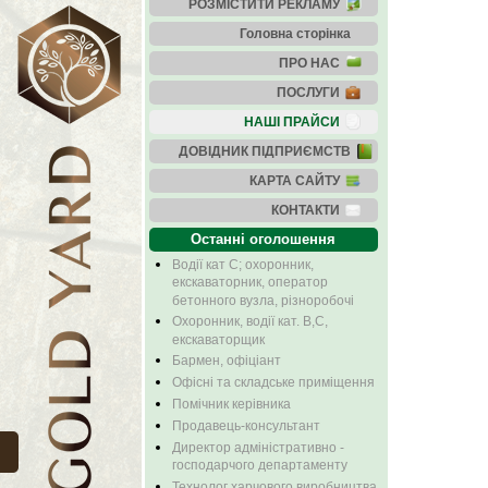
РОЗМІСТИТИ РЕКЛАМУ
Головна сторінка
ПРО НАС
ПОСЛУГИ
НАШІ ПРАЙСИ
ДОВІДНИК ПІДПРИЄМСТВ
КАРТА САЙТУ
КОНТАКТИ
Останні оголошення
Водії кат С; охоронник,
екскаваторник, оператор
бетонного вузла, різноробочі
Охоронник, водії кат. В,С,
екскаваторщик
Бармен, офіціант
Офісні та складське приміщення
Помічник керівника
Продавець-консультант
Директор адміністративно -
господарчого департаменту
Технолог харчового виробництва