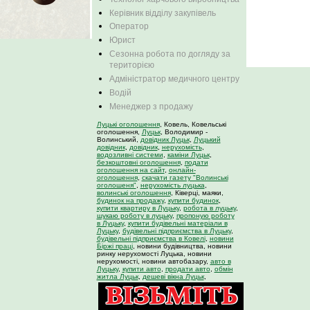
Керівник відділу закупівель
Оператор
Юрист
Сезонна робота по догляду за
територією
Адміністратор медичного центру
Водій
Менеджер з продажу
Луцькі оголошення
, Ковель, Ковельські
оголошення,
Луцьк
, Володимир -
Волинський,
довідник Луцьк
,
Луцький
довідник
,
довідник
,
нерухомість
,
водозливні системи
,
каміни Луцьк
,
безкоштовні оголошення
,
подати
оголошення на сайт
,
онлайн-
оголошення
,
скачати газету "Волинські
оголошеня"
,
нерухомість луцька
,
волинські оголошення
, Ківерці, маяки,
будинок на продажу
,
купити будинок
,
купити квартиру в Луцьку
,
робота в луцьку
,
шукаю роботу в луцьку
,
пропоную роботу
в Луцьку
,
купити будівельні матеріали в
Луцьку
,
будівельні підприємства в Луцьку
,
будівельні підприємства в Ковелі
,
новини
Біржі праці
, новини будівництва, новини
ринку нерухомості Луцька, новини
нерухомості, новини автобазару,
авто в
Луцьку
,
купити авто
,
продати авто
,
обмін
житла Луцьк
,
дешеві вікна Луцьк
,