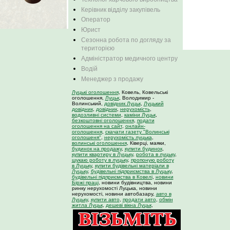
Керівник відділу закупівель
Оператор
Юрист
Сезонна робота по догляду за
територією
Адміністратор медичного центру
Водій
Менеджер з продажу
Луцькі оголошення
, Ковель, Ковельські
оголошення,
Луцьк
, Володимир -
Волинський,
довідник Луцьк
,
Луцький
довідник
,
довідник
,
нерухомість
,
водозливні системи
,
каміни Луцьк
,
безкоштовні оголошення
,
подати
оголошення на сайт
,
онлайн-
оголошення
,
скачати газету "Волинські
оголошеня"
,
нерухомість луцька
,
волинські оголошення
, Ківерці, маяки,
будинок на продажу
,
купити будинок
,
купити квартиру в Луцьку
,
робота в луцьку
,
шукаю роботу в луцьку
,
пропоную роботу
в Луцьку
,
купити будівельні матеріали в
Луцьку
,
будівельні підприємства в Луцьку
,
будівельні підприємства в Ковелі
,
новини
Біржі праці
, новини будівництва, новини
ринку нерухомості Луцька, новини
нерухомості, новини автобазару,
авто в
Луцьку
,
купити авто
,
продати авто
,
обмін
житла Луцьк
,
дешеві вікна Луцьк
,