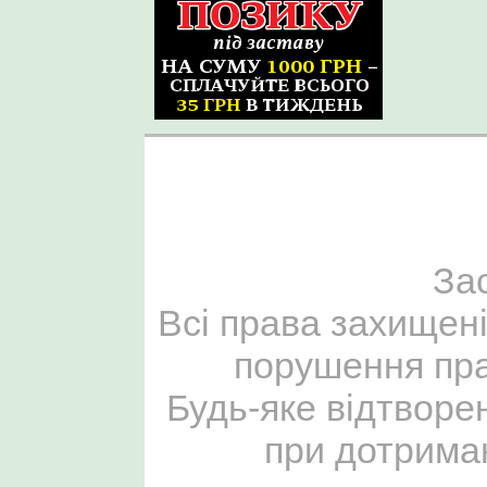
За
Всі права захищені
порушення пра
Будь-яке відтворе
при дотриман