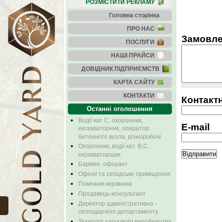
РОЗМІСТИТИ РЕКЛАМУ
Головна сторінка
ПРО НАС
Замовл
ПОСЛУГИ
НАШІ ПРАЙСИ
ДОВІДНИК ПІДПРИЄМСТВ
КАРТА САЙТУ
КОНТАКТИ
Контакт
Останні оголошення
Водії кат С; охоронник,
E-mail
екскаваторник, оператор
бетонного вузла, різноробочі
Охоронник, водії кат. В,С,
екскаваторщик
Бармен, офіціант
Офісні та складське приміщення
Помічник керівника
Продавець-консультант
Директор адміністративно -
господарчого департаменту
Технолог харчового виробництва