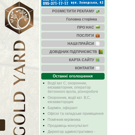
РОЗМІСТИТИ РЕКЛАМУ
Головна сторінка
ПРО НАС
ПОСЛУГИ
НАШІ ПРАЙСИ
ДОВІДНИК ПІДПРИЄМСТВ
КАРТА САЙТУ
КОНТАКТИ
Останні оголошення
Водії кат С; охоронник,
екскаваторник, оператор
бетонного вузла, різноробочі
Охоронник, водії кат. В,С,
екскаваторщик
Бармен, офіціант
Офісні та складське приміщення
Помічник керівника
Продавець-консультант
Директор адміністративно -