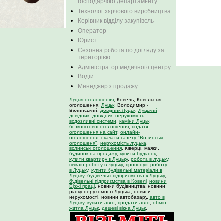
господарчого департаменту
Технолог харчового виробництва
Керівник відділу закупівель
Оператор
Юрист
Сезонна робота по догляду за
територією
Адміністратор медичного центру
Водій
Менеджер з продажу
Луцькі оголошення
, Ковель, Ковельські
оголошення,
Луцьк
, Володимир -
Волинський,
довідник Луцьк
,
Луцький
довідник
,
довідник
,
нерухомість
,
водозливні системи
,
каміни Луцьк
,
безкоштовні оголошення
,
подати
оголошення на сайт
,
онлайн-
оголошення
,
скачати газету "Волинські
оголошеня"
,
нерухомість луцька
,
волинські оголошення
, Ківерці, маяки,
будинок на продажу
,
купити будинок
,
купити квартиру в Луцьку
,
робота в луцьку
,
шукаю роботу в луцьку
,
пропоную роботу
в Луцьку
,
купити будівельні матеріали в
Луцьку
,
будівельні підприємства в Луцьку
,
будівельні підприємства в Ковелі
,
новини
Біржі праці
, новини будівництва, новини
ринку нерухомості Луцька, новини
нерухомості, новини автобазару,
авто в
Луцьку
,
купити авто
,
продати авто
,
обмін
житла Луцьк
,
дешеві вікна Луцьк
,