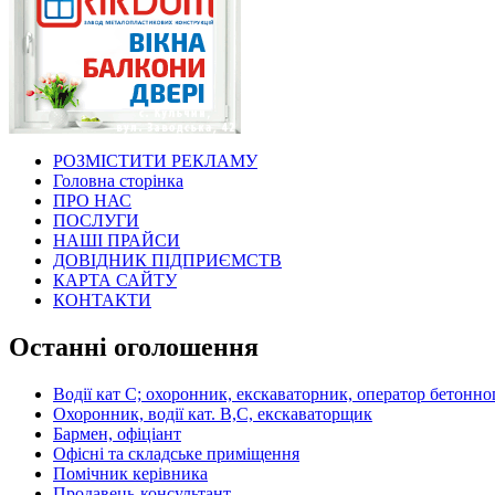
РОЗМІСТИТИ РЕКЛАМУ
Головна сторінка
ПРО НАС
ПОСЛУГИ
НАШІ ПРАЙСИ
ДОВІДНИК ПІДПРИЄМСТВ
КАРТА САЙТУ
КОНТАКТИ
Останні оголошення
Водії кат С; охоронник, екскаваторник, оператор бетонног
Охоронник, водії кат. В,С, екскаваторщик
Бармен, офіціант
Офісні та складське приміщення
Помічник керівника
Продавець-консультант