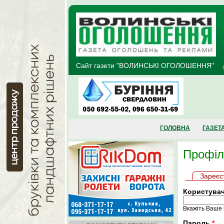
Перейти до основного матеріалу
Сайт газети "ВОЛИНСЬКІ ОГОЛОШЕННЯ"
ГОЛОВНА
ГАЗЕТ
Профіл
Первин
Зареєс
Користува
Вкажіть Ваше 
Пароль
*