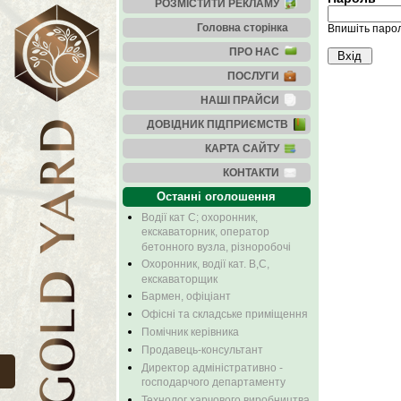
РОЗМІСТИТИ РЕКЛАМУ
Головна сторінка
Впишіть пароль
ПРО НАС
ПОСЛУГИ
НАШІ ПРАЙСИ
ДОВІДНИК ПІДПРИЄМСТВ
КАРТА САЙТУ
КОНТАКТИ
Останні оголошення
Водії кат С; охоронник,
екскаваторник, оператор
бетонного вузла, різноробочі
Охоронник, водії кат. В,С,
екскаваторщик
Бармен, офіціант
Офісні та складське приміщення
Помічник керівника
Продавець-консультант
Директор адміністративно -
господарчого департаменту
Технолог харчового виробництва