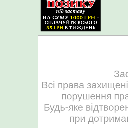
За
Всі права захищені
порушення пра
Будь-яке відтворе
при дотриман