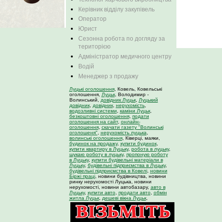
Керівник відділу закупівель
Оператор
Юрист
Сезонна робота по догляду за
територією
Адміністратор медичного центру
Водій
Менеджер з продажу
Луцькі оголошення
, Ковель, Ковельські
оголошення,
Луцьк
, Володимир -
Волинський,
довідник Луцьк
,
Луцький
довідник
,
довідник
,
нерухомість
,
водозливні системи
,
каміни Луцьк
,
безкоштовні оголошення
,
подати
оголошення на сайт
,
онлайн-
оголошення
,
скачати газету "Волинські
оголошеня"
,
нерухомість луцька
,
волинські оголошення
, Ківерці, маяки,
будинок на продажу
,
купити будинок
,
купити квартиру в Луцьку
,
робота в луцьку
,
шукаю роботу в луцьку
,
пропоную роботу
в Луцьку
,
купити будівельні матеріали в
Луцьку
,
будівельні підприємства в Луцьку
,
будівельні підприємства в Ковелі
,
новини
Біржі праці
, новини будівництва, новини
ринку нерухомості Луцька, новини
нерухомості, новини автобазару,
авто в
Луцьку
,
купити авто
,
продати авто
,
обмін
житла Луцьк
,
дешеві вікна Луцьк
,